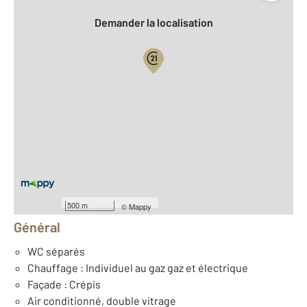
Demander la localisation
Vue globale
2
Surface totale : 193 m
2
Surface habitable : 193 m
2
Surface terrain : 510 m
Nombre de pièces : 6
[Voir le détail]
Équipements
500 m
©
Mappy
Général
WC séparés
Chauffage : Individuel au gaz gaz et électrique
Façade : Crépis
Air conditionné, double vitrage