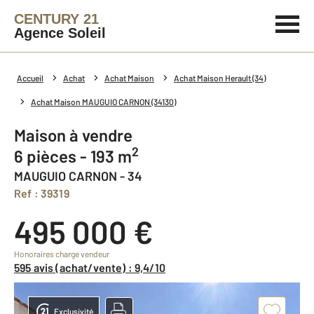
CENTURY 21
Agence Soleil
Accueil
Achat
Achat Maison
Achat Maison Herault (34)
Achat Maison MAUGUIO CARNON (34130)
Maison à vendre
2
6 pièces - 193 m
MAUGUIO CARNON - 34
Ref : 39319
495 000 €
Honoraires charge vendeur
595 avis (achat/vente) : 9,4/10
Exclusivité