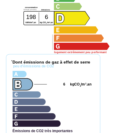
consommation
(énergie primaire)
émissions
198
6
2
2
kWh/m
.an
kg CO
/m
.an
2
logement extrêmement peu performant
Dont émissions de gaz à effet de serre
*
peu d'émissions de CO2
6
kgCO
/m
.an
2
2
Émissions de CO2 très importantes